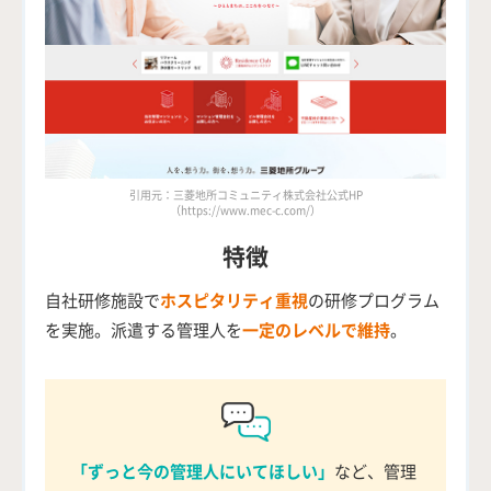
引用元：三菱地所コミュニティ株式会社公式HP
（https://www.mec-c.com/）
特徴
自社研修施設で
ホスピタリティ重視
の研修プログラム
を実施。派遣する管理人を
一定のレベルで維持
。
「ずっと今の管理人にいてほしい」
など、管理