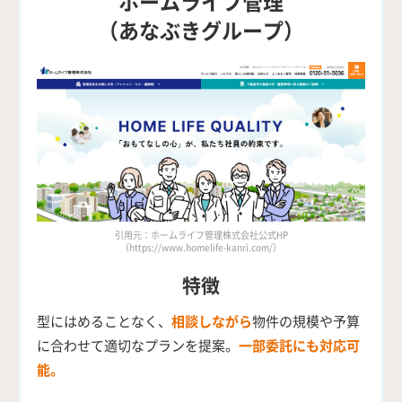
ホームライフ管理
（あなぶきグループ）
引用元：ホームライフ管理株式会社公式HP
（https://www.homelife-kanri.com/）
特徴
型にはめることなく、
相談しながら
物件の規模や予算
に合わせて適切なプランを提案。
一部委託にも対応可
能。